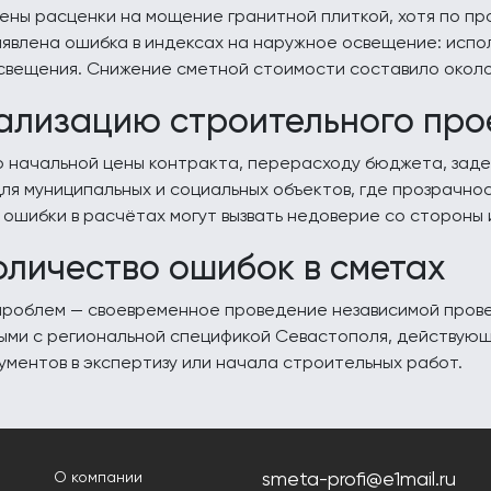
нены расценки на мощение гранитной плиткой, хотя по п
ыявлена ошибка в индексах на наружное освещение: испо
освещения. Снижение сметной стоимости составило около 
ализацию строительного про
 начальной цены контракта, перерасходу бюджета, задер
ля муниципальных и социальных объектов, где прозрачно
ошибки в расчётах могут вызвать недоверие со стороны 
оличество ошибок в сметах
проблем — своевременное проведение независимой пров
ыми с региональной спецификой Севастополя, действующ
ументов в экспертизу или начала строительных работ.
smeta-profi@e1mail.ru
О компании